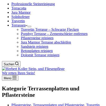
Professionelle Steinreinigung
Terracotta
Jura Marmor
Solnhofener
Travertin
Terrassen
Travertin Terrasse – Schwarze Flecken
Porphyr Terrasse – Zementschleier entfernen
Pflastersteine reinigen
Jura Marmor Terrasse abschleifen
Sandstein reinigen
Betonplatten reinigen
Dolomit Terrasse reinigen
Suchen
Wir retten Ihren Stein!
Menü
Kategorie
Terrassenplatten und
Pflastersteine
Pflastersteine
,
Terrassenplatten und Pflastersteine
,
Travertin